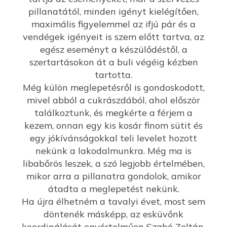
pillanatától, minden igényt kielégítően,
maximális figyelemmel az ifjú pár és a
vendégek igényeit is szem előtt tartva, az
egész eseményt a készülődéstől, a
szertartásokon át a buli végéig kézben
tartotta.
Még külön meglepetésről is gondoskodott,
mivel abból a cukrászdából, ahol először
találkoztunk, és megkérte a férjem a
kezem, onnan egy kis kosár finom sütit és
egy jókívánságokkal teli levelet hozott
nekünk a lakodalmunkra. Még ma is
libabőrös leszek, a szó legjobb értelmében,
mikor arra a pillanatra gondolok, amikor
átadta a meglepetést nekünk.
Ha újra élhetném a tavalyi évet, most sem
döntenék másképp, az esküvőnk
koordinálását egyértelműen Szabó Zoltán,