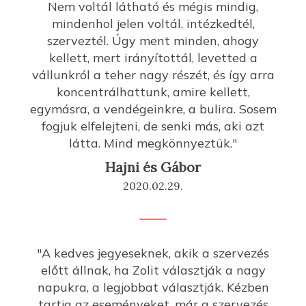
Nem voltál látható és mégis mindig,
mindenhol jelen voltál, intézkedtél,
szerveztél. Úgy ment minden, ahogy
kellett, mert irányítottál, levetted a
vállunkról a teher nagy részét, és így arra
koncentrálhattunk, amire kellett,
egymásra, a vendégeinkre, a bulira. Sosem
fogjuk elfelejteni, de senki más, aki azt
látta. Mind megkönnyeztük."
Hajni és Gábor
2020.02.29.
"A kedves jegyeseknek, akik a szervezés
előtt állnak, ha Zolit választják a nagy
napukra, a legjobbat választják. Kézben
tartja az eseményeket, már a szervezés