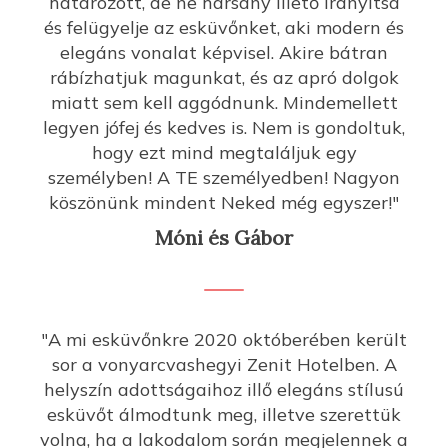
határozott, de ne harsány illető irányítsa
és felügyelje az esküvőnket, aki modern és
elegáns vonalat képvisel. Akire bátran
rábízhatjuk magunkat, és az apró dolgok
miatt sem kell aggódnunk. Mindemellett
legyen jófej és kedves is. Nem is gondoltuk,
hogy ezt mind megtaláljuk egy
személyben! A TE személyedben! Nagyon
köszönünk mindent Neked még egyszer!"
Móni és Gábor
"A mi esküvőnkre 2020 októberében került
sor a vonyarcvashegyi Zenit Hotelben. A
helyszín adottságaihoz illő elegáns stílusú
esküvőt álmodtunk meg, illetve szerettük
volna, ha a lakodalom során megjelennek a