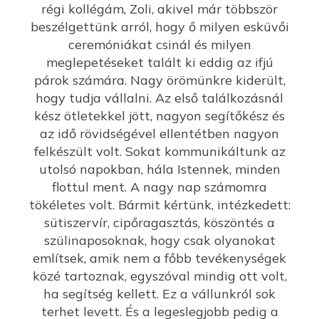
régi kollégám, Zoli, akivel már többször
beszélgettünk arról, hogy ő milyen esküvői
ceremóniákat csinál és milyen
meglepetéseket talált ki eddig az ifjú
párok számára. Nagy örömünkre kiderült,
hogy tudja vállalni. Az első találkozásnál
kész ötletekkel jött, nagyon segítőkész és
az idő rövidségével ellentétben nagyon
felkészült volt. Sokat kommunikáltunk az
utolsó napokban, hála Istennek, minden
flottul ment. A nagy nap számomra
tökéletes volt. Bármit kértünk, intézkedett:
sütiszervír, cipőragasztás, köszöntés a
szülinaposoknak, hogy csak olyanokat
említsek, amik nem a főbb tevékenységek
közé tartoznak, egyszóval mindig ott volt,
ha segítség kellett. Ez a vállunkról sok
terhet levett. És a legeslegjobb pedig a