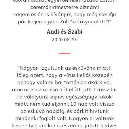
ceremóniamesterre bíznám!
Férjem és én is kívánjuk, hogy még sok ifjú
pár keljen egybe Zoli ”szárnyai alatt”!"
Andi és Szabi
2020.08.29.
"Nagyon izgultunk az esküvőnk miatt,
főleg azért, hogy a vírus kellős közepén
nehogy valami baj történjen akárkivel,
amikor is az utolsó hét előtt jött a rossz hír
: a vőfélyünk sajnos egészségügyi okok
miatt nem tud eljönni. 10 nap volt vissza
az esküvő napjáig, és bárkit hívtunk
mindenki foglalt volt. Nagyon el voltunk
keseredve, amikor is eszembe jutott kedves