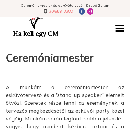
Ceremóniamester és esküvőtervező - Szabó Zoltán
30/959-3380
Ha kell egy CM
Ceremóniamester
A munkám a ceremóniamester, az
esküvőtervező és a ”stand up speaker” elemeit
ötvözi. Szeretek része lenni az eseménynek, a
tervezés megkezdésétől az esküvői party közel
végéig. Munkám során legfontosabb a jelen-lét,
vagyis, hogy mindent kézben tartani és a